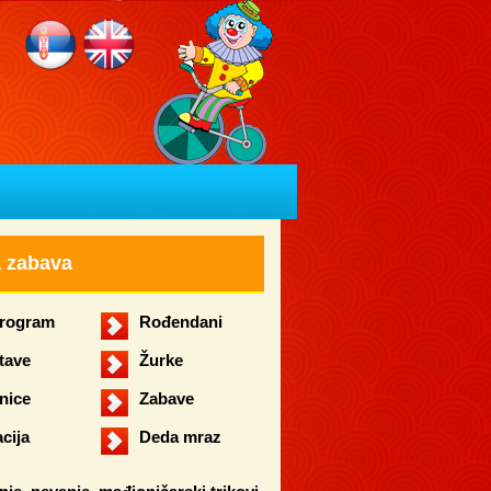
a zabava
rogram
Rođendani
tave
Žurke
nice
Zabave
cija
Deda mraz