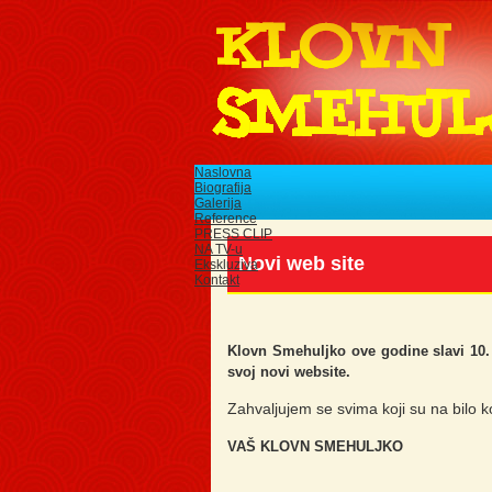
Naslovna
Biografija
Galerija
Reference
PRESS CLIP
NA TV-u
Novi web site
Ekskluziva
Kontakt
Klovn Smehuljko ove godine slavi 10.
svoj novi website.
Zahvaljujem se svima koji su na bilo ko
VAŠ KLOVN SMEHULJKO