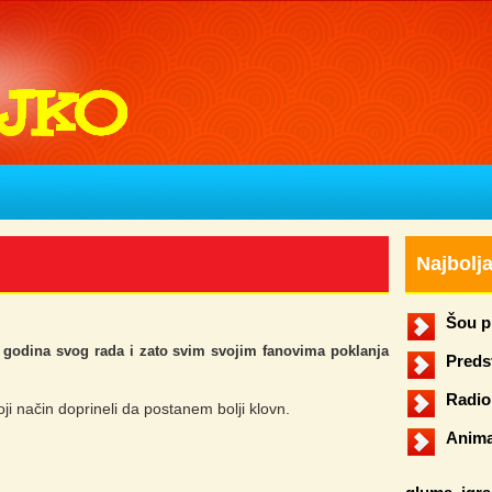
Najbolj
Šou p
 godina svog rada i zato svim svojim fanovima poklanja
Preds
Radio
ji način doprineli da postanem bolji klovn.
Anima